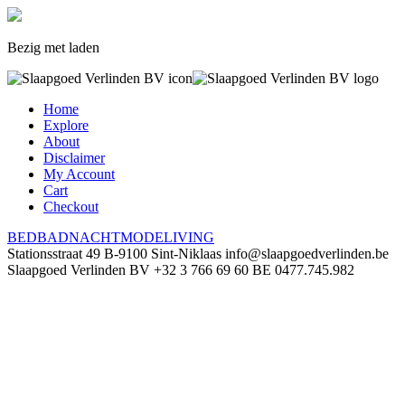
Bezig met laden
Home
Explore
About
Disclaimer
My Account
Cart
Checkout
BED
BAD
NACHTMODE
LIVING
Stationsstraat 49
B-9100 Sint-Niklaas
info@slaapgoedverlinden.be
Slaapgoed Verlinden BV
+32 3 766 69 60
BE 0477.745.982