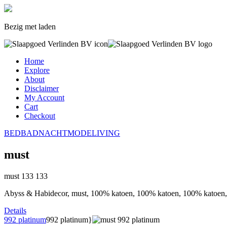
Bezig met laden
Home
Explore
About
Disclaimer
My Account
Cart
Checkout
BED
BAD
NACHTMODE
LIVING
must
must
133
133
Abyss & Habidecor, must, 100% katoen, 100% katoen, 100% katoen
Details
992 platinum
992 platinum}